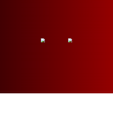
©2019 Auto Posto Cidade de Marília Ltda - Todos os direitos
reservados - CNPJ: 46.196.143/0001-00