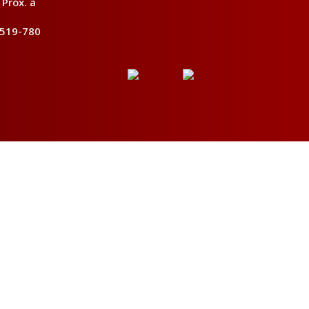
 Próx. à
7519-780
ste site, entenderemos que está de acordo com isso.