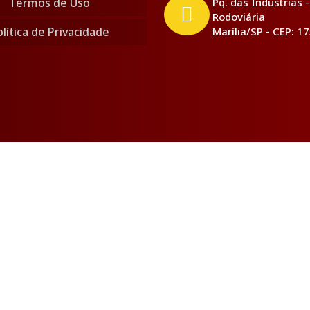
Termos de Uso
Pq. das Industrias -
Rodoviária
lítica de Privacidade
Marília/SP - CEP: 1
 os direitos reservados - CNPJ: 46.196.143/0001-00
or experiência em nosso site. Se você continuar a usar e