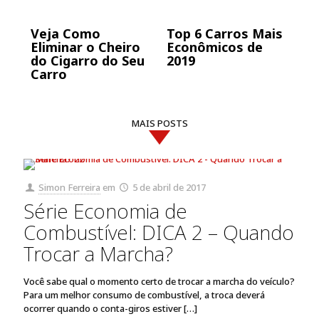
Veja Como
Top 6 Carros Mais
Si
Eliminar o Cheiro
Econômicos de
Ca
do Cigarro do Seu
2019
Fu
Carro
MAIS POSTS
Simon Ferreira
em
5 de abril de 2017
Série Economia de
Combustível: DICA 2 – Quando
Trocar a Marcha?
Você sabe qual o momento certo de trocar a marcha do veículo?
Para um melhor consumo de combustível, a troca deverá
ocorrer quando o conta-giros estiver
[…]