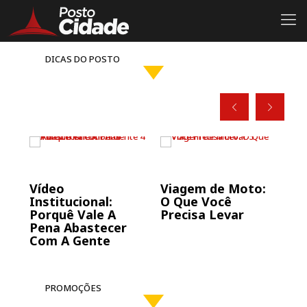
#FaçaOTeste
DICAS DO POSTO
ue
Vídeo
Viagem de Moto:
Ve
Institucional:
O Que Você
El
Porquê Vale A
Precisa Levar
do
Pena Abastecer
Ca
Com A Gente
PROMOÇÕES