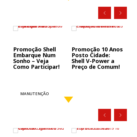
o
Promoção Shell
Promoção 10 Anos
Pr
ro,
Embarque Num
Posto Cidade:
Gr
s
Sonho – Veja
Shell V-Power a
P
Como Participar!
Preço de Comum!
MANUTENÇÃO